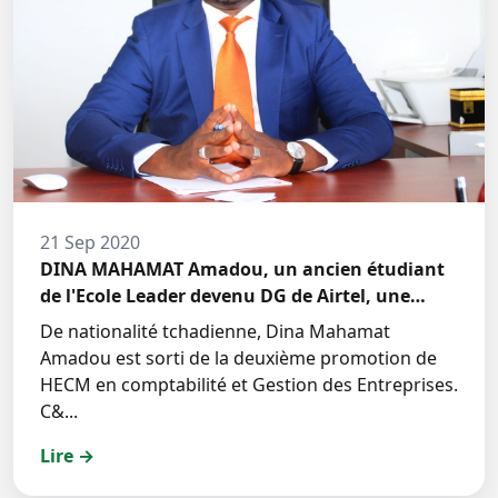
21 Sep 2020
DINA MAHAMAT Amadou, un ancien étudiant
de l'Ecole Leader devenu DG de Airtel, une
grande société de téléphonie mobile (GSM) au
De nationalité tchadienne, Dina Mahamat
Seychelles
Amadou est sorti de la deuxième promotion de
HECM en comptabilité et Gestion des Entreprises.
C&...
Lire →