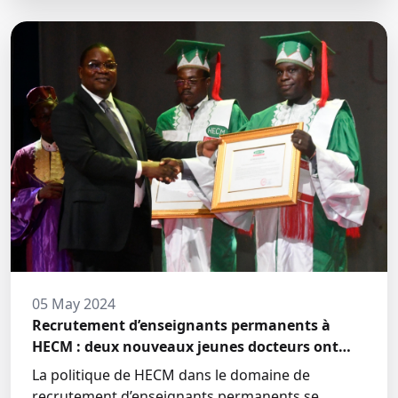
05 May 2024
Recrutement d’enseignants permanents à
HECM : deux nouveaux jeunes docteurs ont
prêté́ serment
La politique de HECM dans le domaine de
recrutement d’enseignants permanents se