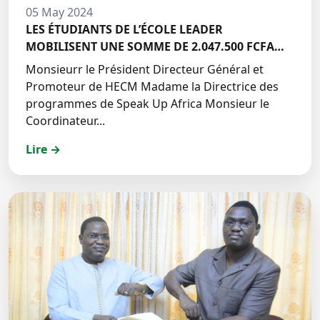
05 May 2024
LES ÉTUDIANTS DE L’ÉCOLE LEADER
MOBILISENT UNE SOMME DE 2.047.500 FCFA
POUR LE FONDS ZÉRO PALU:DISCOURS DE M.
Monsieurr le Président Directeur Général et
Halil BAKARY, REPRESENTANT DES ETUDIANTS
Promoteur de HECM Madame la Directrice des
DE HECM
programmes de Speak Up Africa Monsieur le
Coordinateur...
Lire →