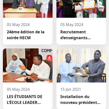
05 May 2024
05 May 2024
24ème édition de la
Recrutement
soirée HECM
d’enseignants
permanents à HECM :
deux nouveaux
jeunes docteurs ont
prêté́ serment
05 May 2024
15 Jan 2021
LES ÉTUDIANTS DE
Installation du
L’ÉCOLE LEADER
nouveau président
MOBILISENT UNE
du conseil