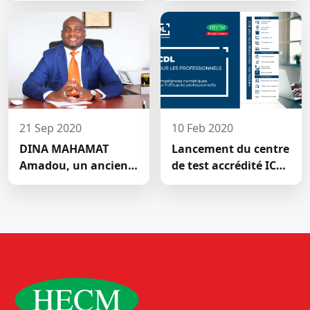
SOMME DE 2.047.500
scientifique de HECM
FCFA POUR LE FONDS
ZÉRO
PALU:DISCOURS DE
M. Halil BAKARY,
REPRESENTANT DES
ETUDIANTS DE HECM
21 Sep 2020
10 Feb 2020
DINA MAHAMAT
Lancement du centre
Amadou, un ancien
de test accrédité ICDL
étudiant de l'Ecole
de la Haute École de
Leader devenu DG de
Commerce
Airtel, une grande
société de téléphonie
mobile (GSM) au
Seychelles