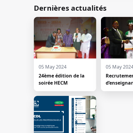
Dernières actualités
05 May 2024
05 May 202
24ème édition de la
Recruteme
soirée HECM
d’enseigna
permanents
deux nouv
jeunes doc
prêté́ serm