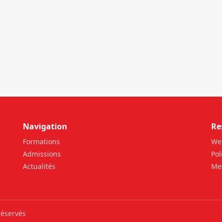
Navigation
Re
Formations
We
Admissions
Pol
Actualités
Men
réservés