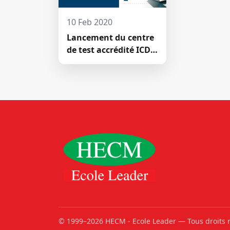
10 Feb 2020
Lancement du centre
de test accrédité ICDL
de la Haute École de
Commerce
© 1999–2026 HECM - Ecole Leader — Tous droits 