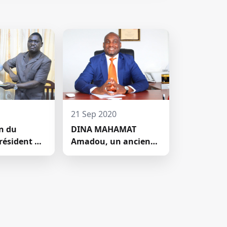
21 Sep 2020
on du
DINA MAHAMAT
résident du
Amadou, un ancien
entifique de
étudiant de l'Ecole
Leader devenu DG de
Airtel, une grande
société de téléphonie
mobile (GSM) au
Seychelles