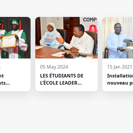
4
05 May 2024
15 Jan 2021
nt
LES ÉTUDIANTS DE
Installati
nts
L’ÉCOLE LEADER
nouveau p
 à HECM :
MOBILISENT UNE
conseil sci
eaux
SOMME DE 2.047.500
HECM
teurs ont
FCFA POUR LE FONDS
ent
ZÉRO PALU:DISCOURS
DE M. Halil BAKARY,
REPRESENTANT DES
ETUDIANTS DE HECM