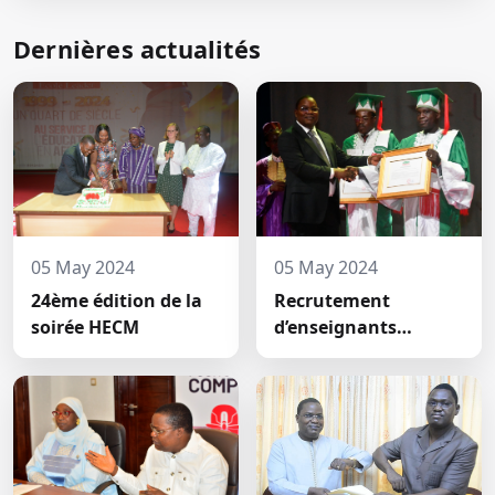
Dernières actualités
05 May 2024
05 May 2024
24ème édition de la
Recrutement
soirée HECM
d’enseignants
permanents à HECM :
deux nouveaux
jeunes docteurs ont
prêté́ serment