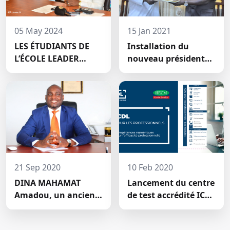
05 May 2024
15 Jan 2021
LES ÉTUDIANTS DE
Installation du
L’ÉCOLE LEADER
nouveau président
MOBILISENT UNE
du conseil
SOMME DE 2.047.500
scientifique de HECM
FCFA POUR LE FONDS
ZÉRO
PALU:DISCOURS DE
M. Halil BAKARY,
REPRESENTANT DES
ETUDIANTS DE HECM
21 Sep 2020
10 Feb 2020
DINA MAHAMAT
Lancement du centre
Amadou, un ancien
de test accrédité ICDL
étudiant de l'Ecole
de la Haute École de
Leader devenu DG de
Commerce