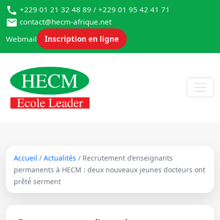
+229 01 21 32 48 89 / +229 01 95 42 41 71
contact@hecm-afrique.net
Webmail
Inscription en ligne
Accueil
/
Actualités
/ Recrutement d’enseignants
permanents à HECM : deux nouveaux jeunes docteurs ont
prêté́ serment